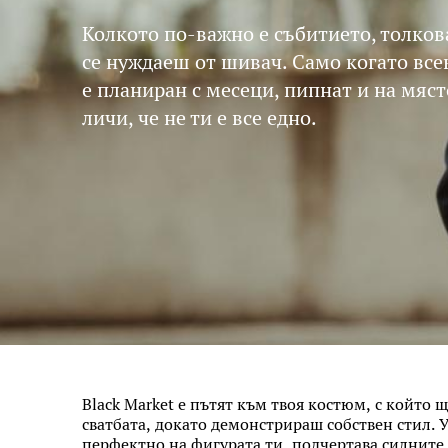
Колкото по-важно е събитието, толков
се нуждаеш от шивач. Само когато все
е планиран с месеци, пипнат и на мяст
личи, че не ти е все едно.
Black Market е пътят към твоя костюм, с който 
сватбата, докато демонстрираш собствен стил. 
перфектно на фигурата ти, подчертава силните 