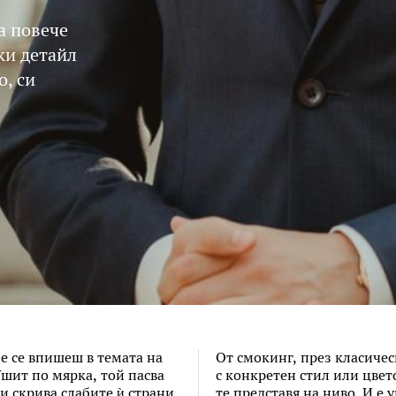
а повече
ки детайл
о, си
ще се впишеш в темата на
От смокинг, през класичес
Ушит по мярка, той пасва
с конкретен стил или цвет
и скрива слабите ѝ страни,
те представя на ниво. И е