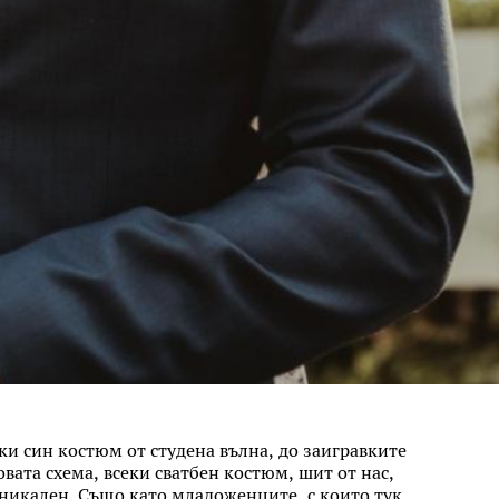
ки син костюм от студена вълна, до заигравките
овата схема, всеки сватбен костюм, шит от нас,
 уникален. Също като младоженците, с които тук