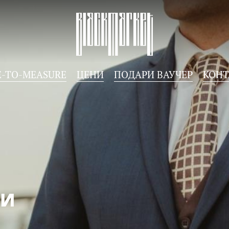
-TO-MEASURE
ЦЕНИ
ПОДАРИ ВАУЧEР
КОНТ
МИ