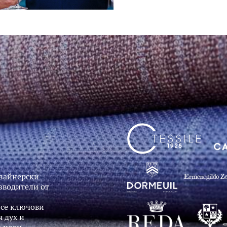
изайнерски
изводители от
Все ключови
 дух и