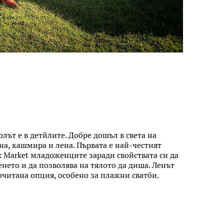
волът е в детйлите. Добре дошъл в света на
на, кашмира и лена. Първата е най-честият
k Market младоженците заради свойствата си да
нето и да позволява на тялото да диша. Ленът
читана опция, особено за плажни сватби.