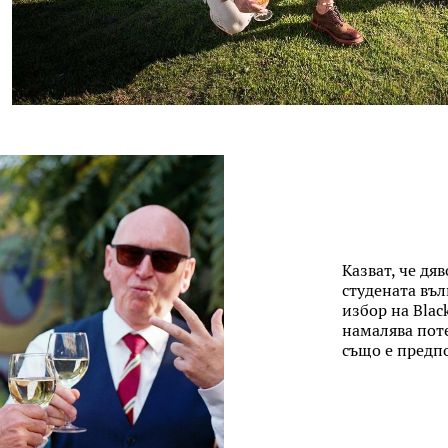
Казват, че дя
студената въл
избор на Blac
намалява поте
също е предпо