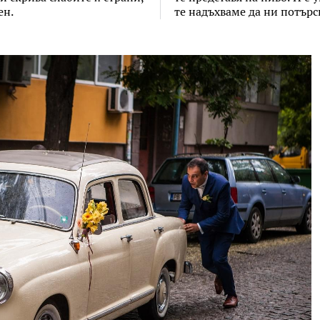
ен.
те надъхваме да ни потър