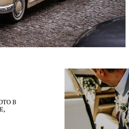
ОТО В
Е,